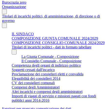
Burocrazia zero
Organizzazione
Titolari di incarichi politici, di amministrazione, di direzione o di
governo
IL SINDACO
COMPOSIZIONE GIUNTA COMUNALE 2024/2029
COMPOSIZIONE CONSIGLIO COMUNALE 2024/2029
Titolari di incarichi politici - dati in formato tabellare
La Giunta Comunale - Composizione
Il Consiglio Comunale - Composizione
Competenza degli organi di indirizzo politico
Soggetti cessati dall'incarico
Proclamazione dei consiglieri eletti e convalida
Eleggibilità dei consiglieri 2014
CV dei consiglieri comunali
Compensi degli Amministratori
Altri incarichi e compensi degli amministratori
Importi di viaggi di servizio e missioni pagati con fondi
pubblici anni 2014-2016
Sanzioni per mancata comunicazione dei dati