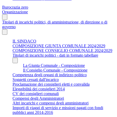
Burocrazia zero
Organizzazione
Titolari di incarichi politici, di amministrazione, di direzione o di
governo
IL SINDACO
COMPOSIZIONE GIUNTA COMUNALE 2024/2029
COMPOSIZIONE CONSIGLIO COMUNALE 2024/2029
Titolari di incarichi politici - dati in formato tabellare
La Giunta Comunale - Composizione
Il Consiglio Comunale - Composizione
Competenza degli organi di indirizzo politico
Soggetti cessati dall'incarico
Proclamazione dei consiglieri eletti e convalida
Eleggibilità dei consiglieri 2014
CV dei consiglieri comunali
Compensi degli Amministratori
Altri incarichi e compensi degli amministratori
Importi di viaggi di servizio e missioni pagati con fondi
pubblici anni 2014-2016