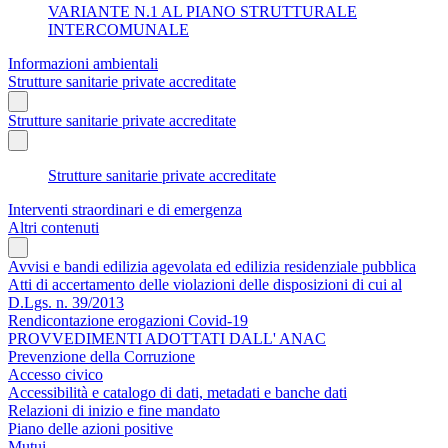
VARIANTE N.1 AL PIANO STRUTTURALE
INTERCOMUNALE
Informazioni ambientali
Strutture sanitarie private accreditate
Strutture sanitarie private accreditate
Strutture sanitarie private accreditate
Interventi straordinari e di emergenza
Altri contenuti
Avvisi e bandi edilizia agevolata ed edilizia residenziale pubblica
Atti di accertamento delle violazioni delle disposizioni di cui al
D.Lgs. n. 39/2013
Rendicontazione erogazioni Covid-19
PROVVEDIMENTI ADOTTATI DALL' ANAC
Prevenzione della Corruzione
Accesso civico
Accessibilità e catalogo di dati, metadati e banche dati
Relazioni di inizio e fine mandato
Piano delle azioni positive
Mutui