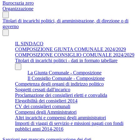
Burocrazia zero
Organizzazione
Titolari di incarichi politici, di amministrazione, di direzione o di
governo
IL SINDACO
COMPOSIZIONE GIUNTA COMUNALE 2024/2029
COMPOSIZIONE CONSIGLIO COMUNALE 2024/2029
Titolari di incarichi politici - dati in formato tabellare
La Giunta Comunale - Composizione
Il Consiglio Comunale - Composizione
Competenza degli organi di indirizzo politico
Soggetti cessati dall'incarico
Proclamazione dei consiglieri eletti e convalida
Eleggibilità dei consiglieri 2014
CV dei consiglieri comunali
Compensi degli Amministratori
Altri incarichi e compensi degli amministratori
Importi di viaggi di servizio e missioni pagati con fondi
pubblici anni 2014-2016
Sanzioni per mancata comunicazione dei dati