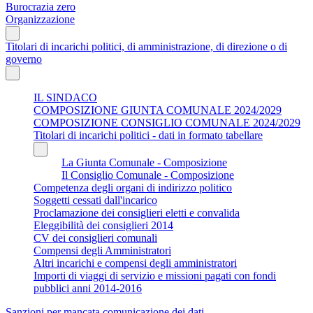
Burocrazia zero
Organizzazione
Titolari di incarichi politici, di amministrazione, di direzione o di
governo
IL SINDACO
COMPOSIZIONE GIUNTA COMUNALE 2024/2029
COMPOSIZIONE CONSIGLIO COMUNALE 2024/2029
Titolari di incarichi politici - dati in formato tabellare
La Giunta Comunale - Composizione
Il Consiglio Comunale - Composizione
Competenza degli organi di indirizzo politico
Soggetti cessati dall'incarico
Proclamazione dei consiglieri eletti e convalida
Eleggibilità dei consiglieri 2014
CV dei consiglieri comunali
Compensi degli Amministratori
Altri incarichi e compensi degli amministratori
Importi di viaggi di servizio e missioni pagati con fondi
pubblici anni 2014-2016
Sanzioni per mancata comunicazione dei dati