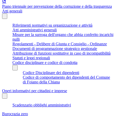
Piano triennale per prevenzione della corruzione e della trasparenza
Atti generali
Riferimenti normativi su organizzazione e attività
Atti amministrativi generali
Misure per la surroga dell'organo che abbia conferito incarichi
nulli
Regolamenti - Delibere di Giunta e Consiglio - Ordinanze
Documenti di programmazione strategico gestionale
Attribuzione di funzioni sostitutive in caso di incompatibilità
Statuti e leggi regionali
Codice disciplinare e codice di condotta
Codice Disciplinare dei dipendenti
Codice di comportamento dei dipendenti del Comune
di Foiano della Chiana
Oneri informativi per cittadini e imprese
Scadenzario obblighi amministrativi
Burocrazia zero