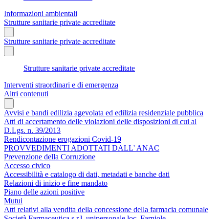
Informazioni ambientali
Strutture sanitarie private accreditate
Strutture sanitarie private accreditate
Strutture sanitarie private accreditate
Interventi straordinari e di emergenza
Altri contenuti
Avvisi e bandi edilizia agevolata ed edilizia residenziale pubblica
Atti di accertamento delle violazioni delle disposizioni di cui al
D.Lgs. n. 39/2013
Rendicontazione erogazioni Covid-19
PROVVEDIMENTI ADOTTATI DALL' ANAC
Prevenzione della Corruzione
Accesso civico
Accessibilità e catalogo di dati, metadati e banche dati
Relazioni di inizio e fine mandato
Piano delle azioni positive
Mutui
Atti relativi alla vendita della concessione della farmacia comunale
Società Farmaceutica s.r.l. unipersonale loc. Farniole