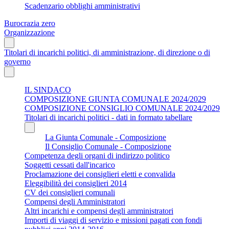
Scadenzario obblighi amministrativi
Burocrazia zero
Organizzazione
Titolari di incarichi politici, di amministrazione, di direzione o di
governo
IL SINDACO
COMPOSIZIONE GIUNTA COMUNALE 2024/2029
COMPOSIZIONE CONSIGLIO COMUNALE 2024/2029
Titolari di incarichi politici - dati in formato tabellare
La Giunta Comunale - Composizione
Il Consiglio Comunale - Composizione
Competenza degli organi di indirizzo politico
Soggetti cessati dall'incarico
Proclamazione dei consiglieri eletti e convalida
Eleggibilità dei consiglieri 2014
CV dei consiglieri comunali
Compensi degli Amministratori
Altri incarichi e compensi degli amministratori
Importi di viaggi di servizio e missioni pagati con fondi