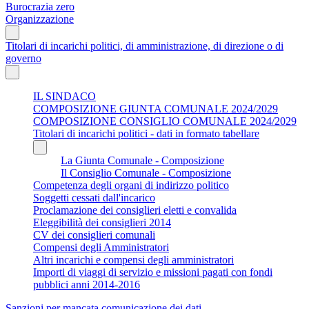
Burocrazia zero
Organizzazione
Titolari di incarichi politici, di amministrazione, di direzione o di
governo
IL SINDACO
COMPOSIZIONE GIUNTA COMUNALE 2024/2029
COMPOSIZIONE CONSIGLIO COMUNALE 2024/2029
Titolari di incarichi politici - dati in formato tabellare
La Giunta Comunale - Composizione
Il Consiglio Comunale - Composizione
Competenza degli organi di indirizzo politico
Soggetti cessati dall'incarico
Proclamazione dei consiglieri eletti e convalida
Eleggibilità dei consiglieri 2014
CV dei consiglieri comunali
Compensi degli Amministratori
Altri incarichi e compensi degli amministratori
Importi di viaggi di servizio e missioni pagati con fondi
pubblici anni 2014-2016
Sanzioni per mancata comunicazione dei dati