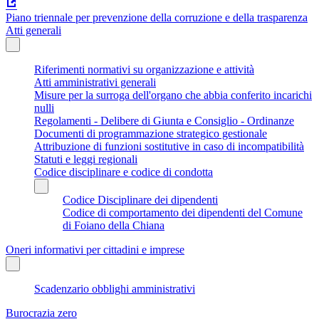
Piano triennale per prevenzione della corruzione e della trasparenza
Atti generali
Riferimenti normativi su organizzazione e attività
Atti amministrativi generali
Misure per la surroga dell'organo che abbia conferito incarichi
nulli
Regolamenti - Delibere di Giunta e Consiglio - Ordinanze
Documenti di programmazione strategico gestionale
Attribuzione di funzioni sostitutive in caso di incompatibilità
Statuti e leggi regionali
Codice disciplinare e codice di condotta
Codice Disciplinare dei dipendenti
Codice di comportamento dei dipendenti del Comune
di Foiano della Chiana
Oneri informativi per cittadini e imprese
Scadenzario obblighi amministrativi
Burocrazia zero