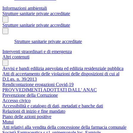
Informazioni ambientali
Strutture sanitarie private accreditate
Strutture sanitarie private accreditate
Strutture sanitarie private accreditate
Interventi straordinari e di emergenza
Altri contenuti
Avvisi e bandi edilizia agevolata ed edilizia residenziale pubblica
Atti di accertamento delle violazioni delle disposizioni di cui al
D.Lgs. n. 39/2013
Rendicontazione erogazioni Covid-19
PROVVEDIMENTI ADOTTATI DALL' ANAC
Prevenzione della Corruzione
Accesso civico
Accessibilità e catalogo di dati, metadati e banche dati
Relazioni di inizio e fine mandato
Piano delle azioni positive
Mutui
Atti relativi alla vendita della concessione della farmacia comunale
Società Farmaceutica s.r.l. unipersonale loc. Farniole