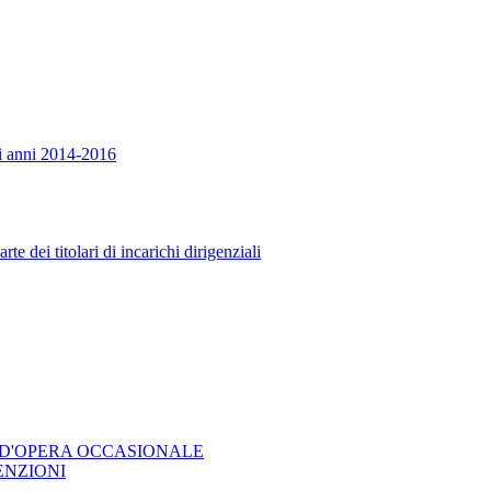
ci anni 2014-2016
 dei titolari di incarichi dirigenziali
 D'OPERA OCCASIONALE
ENZIONI