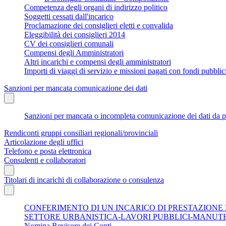
Competenza degli organi di indirizzo politico
Soggetti cessati dall'incarico
Proclamazione dei consiglieri eletti e convalida
Eleggibilità dei consiglieri 2014
CV dei consiglieri comunali
Compensi degli Amministratori
Altri incarichi e compensi degli amministratori
Importi di viaggi di servizio e missioni pagati con fondi pubbli
Sanzioni per mancata comunicazione dei dati
Sanzioni per mancata o incompleta comunicazione dei dati da parte
Rendiconti gruppi consiliari regionali/provinciali
Articolazione degli uffici
Telefono e posta elettronica
Consulenti e collaboratori
Titolari di incarichi di collaborazione o consulenza
CONFERIMENTO DI UN INCARICO DI PRESTAZIONE
SETTORE URBANISTICA-LAVORI PUBBLICI-MANUT
Nomina Revisore dei Conti