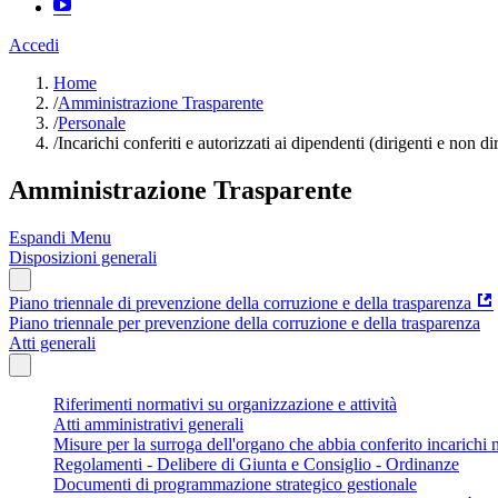
Accedi
Home
/
Amministrazione Trasparente
/
Personale
/
Incarichi conferiti e autorizzati ai dipendenti (dirigenti e non di
Amministrazione Trasparente
Espandi Menu
Disposizioni generali
Piano triennale di prevenzione della corruzione e della trasparenza
Piano triennale per prevenzione della corruzione e della trasparenza
Atti generali
Riferimenti normativi su organizzazione e attività
Atti amministrativi generali
Misure per la surroga dell'organo che abbia conferito incarichi n
Regolamenti - Delibere di Giunta e Consiglio - Ordinanze
Documenti di programmazione strategico gestionale