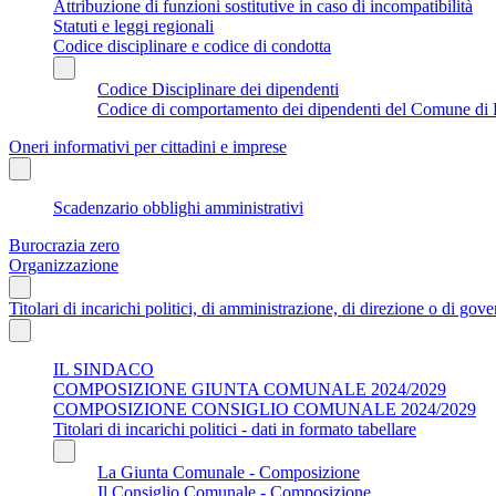
Attribuzione di funzioni sostitutive in caso di incompatibilità
Statuti e leggi regionali
Codice disciplinare e codice di condotta
Codice Disciplinare dei dipendenti
Codice di comportamento dei dipendenti del Comune di 
Oneri informativi per cittadini e imprese
Scadenzario obblighi amministrativi
Burocrazia zero
Organizzazione
Titolari di incarichi politici, di amministrazione, di direzione o di gov
IL SINDACO
COMPOSIZIONE GIUNTA COMUNALE 2024/2029
COMPOSIZIONE CONSIGLIO COMUNALE 2024/2029
Titolari di incarichi politici - dati in formato tabellare
La Giunta Comunale - Composizione
Il Consiglio Comunale - Composizione