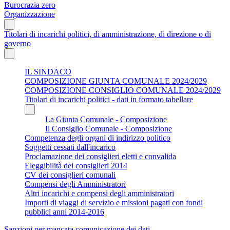
Burocrazia zero
Organizzazione
Titolari di incarichi politici, di amministrazione, di direzione o di
governo
IL SINDACO
COMPOSIZIONE GIUNTA COMUNALE 2024/2029
COMPOSIZIONE CONSIGLIO COMUNALE 2024/2029
Titolari di incarichi politici - dati in formato tabellare
La Giunta Comunale - Composizione
Il Consiglio Comunale - Composizione
Competenza degli organi di indirizzo politico
Soggetti cessati dall'incarico
Proclamazione dei consiglieri eletti e convalida
Eleggibilità dei consiglieri 2014
CV dei consiglieri comunali
Compensi degli Amministratori
Altri incarichi e compensi degli amministratori
Importi di viaggi di servizio e missioni pagati con fondi
pubblici anni 2014-2016
Sanzioni per mancata comunicazione dei dati