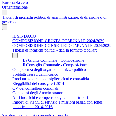
Burocrazia zero
Organizzazione
Titolari di incarichi politici, di amministrazione, di direzione o di
governo
IL SINDACO
COMPOSIZIONE GIUNTA COMUNALE 2024/2029
COMPOSIZIONE CONSIGLIO COMUNALE 2024/2029
Titolari di incarichi politici - dati in formato tabellare
La Giunta Comunale - Composizione
Il Consiglio Comunale - Composizione
Competenza degli organi di indirizzo politico
Soggetti cessati dall'incarico
Proclamazione dei consiglieri eletti e convalida
Eleggibilità dei consiglieri 2014
CV dei consiglieri comunali
Compensi degli Amministratori
Altri incarichi e compensi degli amministratori
Importi di viaggi di servizio e missioni pagati con fondi
pubblici anni 2014-2016
Sanzioni per mancata comunicazione dei dati