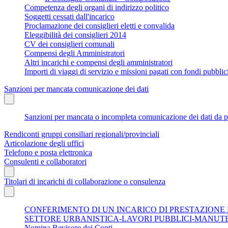
Competenza degli organi di indirizzo politico
Soggetti cessati dall'incarico
Proclamazione dei consiglieri eletti e convalida
Eleggibilità dei consiglieri 2014
CV dei consiglieri comunali
Compensi degli Amministratori
Altri incarichi e compensi degli amministratori
Importi di viaggi di servizio e missioni pagati con fondi pubbli
Sanzioni per mancata comunicazione dei dati
Sanzioni per mancata o incompleta comunicazione dei dati da parte
Rendiconti gruppi consiliari regionali/provinciali
Articolazione degli uffici
Telefono e posta elettronica
Consulenti e collaboratori
Titolari di incarichi di collaborazione o consulenza
CONFERIMENTO DI UN INCARICO DI PRESTAZIONE
SETTORE URBANISTICA-LAVORI PUBBLICI-MANUT
Nomina Revisore dei Conti