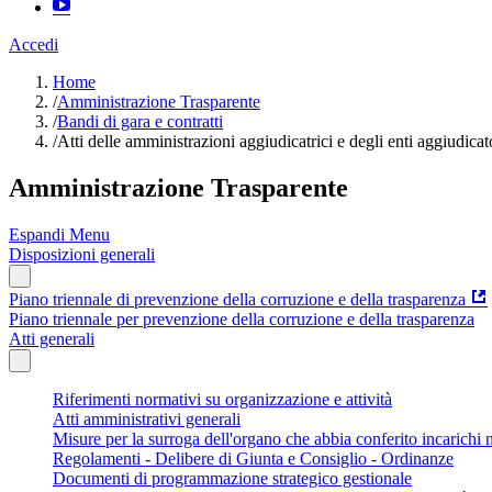
Accedi
Home
/
Amministrazione Trasparente
/
Bandi di gara e contratti
/
Atti delle amministrazioni aggiudicatrici e degli enti aggiudica
Amministrazione Trasparente
Espandi Menu
Disposizioni generali
Piano triennale di prevenzione della corruzione e della trasparenza
Piano triennale per prevenzione della corruzione e della trasparenza
Atti generali
Riferimenti normativi su organizzazione e attività
Atti amministrativi generali
Misure per la surroga dell'organo che abbia conferito incarichi n
Regolamenti - Delibere di Giunta e Consiglio - Ordinanze
Documenti di programmazione strategico gestionale