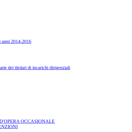
ci anni 2014-2016
 dei titolari di incarichi dirigenziali
 D'OPERA OCCASIONALE
ENZIONI