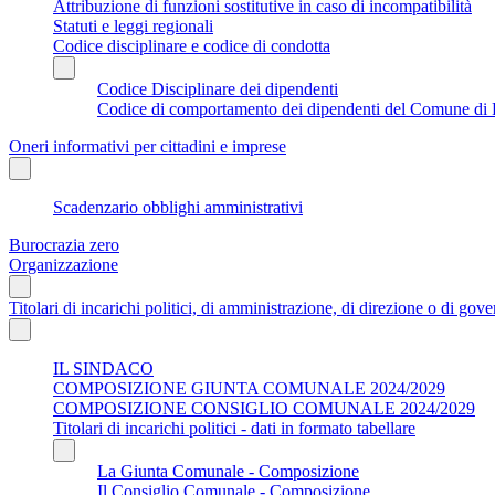
Attribuzione di funzioni sostitutive in caso di incompatibilità
Statuti e leggi regionali
Codice disciplinare e codice di condotta
Codice Disciplinare dei dipendenti
Codice di comportamento dei dipendenti del Comune di 
Oneri informativi per cittadini e imprese
Scadenzario obblighi amministrativi
Burocrazia zero
Organizzazione
Titolari di incarichi politici, di amministrazione, di direzione o di gov
IL SINDACO
COMPOSIZIONE GIUNTA COMUNALE 2024/2029
COMPOSIZIONE CONSIGLIO COMUNALE 2024/2029
Titolari di incarichi politici - dati in formato tabellare
La Giunta Comunale - Composizione
Il Consiglio Comunale - Composizione